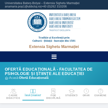
Universitatea Babeș-Bolyai – Extensia Sighetu Marmației
anamaria.pop1@ubbcluj.ro
|
+40 (0)262 310206
Extensia Sighetu Marmației
OFERTĂ EDUCAȚIONALĂ - FACULTATEA DE
PSIHOLOGIE ȘI ȘTIINȚE ALE EDUCAȚIEI
›
Acasă
›
Ofertă Educațională
CADRE
ÎNVĂȚĂMĂNT
FIȘE
STUDENȚI
ORAR
EXAMENE
DIDACTICE
DISCIPLINĂ